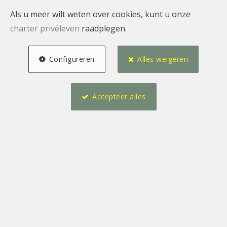
huur
Als u meer wilt weten over cookies, kunt u onze
charter privéleven
raadplegen.
Configureren
Alles weigeren
Accepteer alles
84 m²
Ixelles
Individuele handelszaak te huur
1.700 €