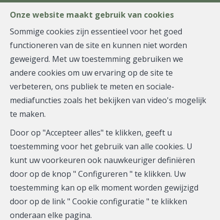
FR
EN
NL
Onze website maakt gebruik van cookies
Sommige cookies zijn essentieel voor het goed
functioneren van de site en kunnen niet worden
MENU
geweigerd. Met uw toestemming gebruiken we
andere cookies om uw ervaring op de site te
verbeteren, ons publiek te meten en sociale-
Appartement - te koop
mediafuncties zoals het bekijken van video's mogelijk
te maken.
1000 Bruxelles
Door op "Accepteer alles" te klikken, geeft u
275.000 €
toestemming voor het gebruik van alle cookies. U
kunt uw voorkeuren ook nauwkeuriger definiëren
door op de knop " Configureren " te klikken. Uw
toestemming kan op elk moment worden gewijzigd
door op de link " Cookie configuratie " te klikken
onderaan elke pagina.