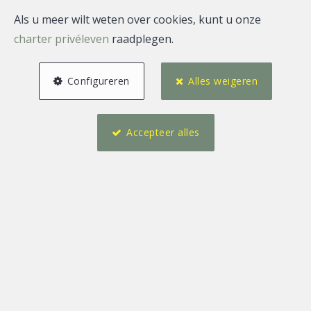
Als u meer wilt weten over cookies, kunt u onze
charter privéleven
raadplegen.
Configureren
Alles weigeren
Accepteer alles
2
2
81 m²
1