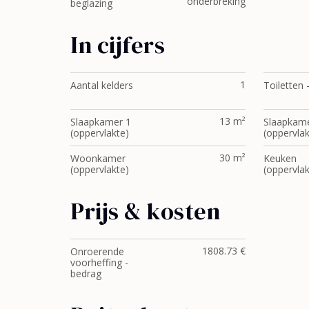
onderbreking
beglazing
In cijfers
1
Aantal kelders
Toiletten 
13 m²
Slaapkamer 1
Slaapkame
(oppervlakte)
(oppervlak
30 m²
Woonkamer
Keuken
(oppervlakte)
(oppervlak
Prijs & kosten
1808.73 €
Onroerende
voorheffing -
bedrag