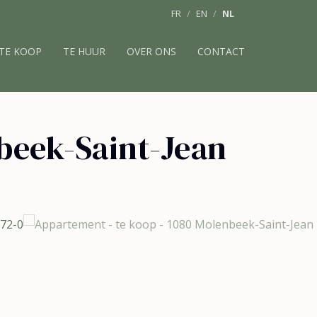
FR
EN
NL
TE KOOP
TE HUUR
OVER ONS
CONTACT
beek-Saint-Jean