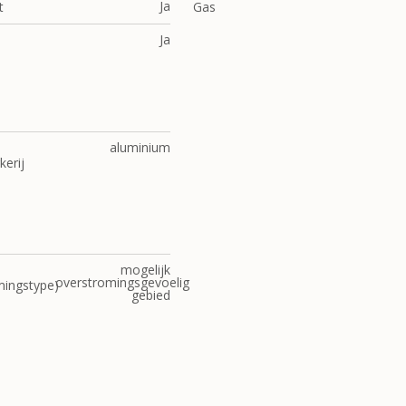
Ja
t
Gas
Ja
aluminium
kerij
mogelijk
overstromingsgevoelig
mingstype)
gebied