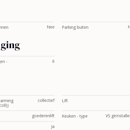
Nee
innen
Parking buiten
gging
6
en -
collectief
warming
Lift
coll))
goederenlift
VS geïnstalle
Keuken - type
Ja