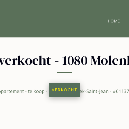
HOME
 verkocht
-
1080 Molen
VERKOCHT