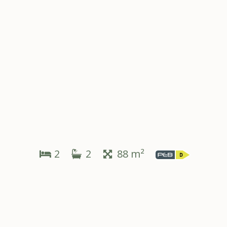
2
2
88 m²