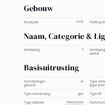
Gebouw
1976
Bouwjaar
Parking b
Naam, Categorie & Li
3
Verdieping
Verdieping
aantal
Basisuitrusting
Ja
Voorzieningen
Type ver
gehand.
(type (ind/
gas
Type verwarming
Type lift
thermische
Type dubbele
Parlofoon