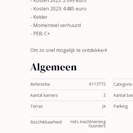
- Kosten 2022: 2.599 euro
- Kosten 2023: 4.485 euro
- Kelder
- Momenteel verhuurd
- PEB: C+
Om zo snel mogelijk te ontdekken!
Algemeen
6113772
Referentie
Categorie
2
Aantal kamers
Aantal ba
Ja
Terras
Parking
mits inachtneming
Beschikbaarheid
huurders