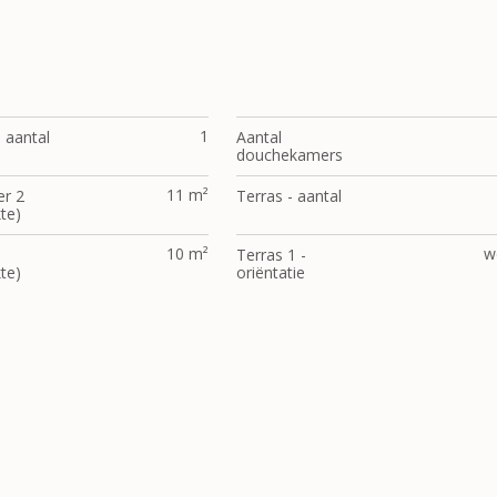
1
- aantal
Aantal
douchekamers
11 m²
r 2
Terras - aantal
te)
10 m²
w
Terras 1 -
te)
oriëntatie