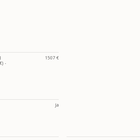
1507 €
l
) -
Ja