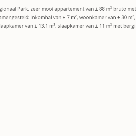
gionaal Park, zeer mooi appartement van ± 88 m² bruto met
t samengesteld: Inkomhal van ± 7 m², woonkamer van ± 30 m²,
 slaapkamer van ± 13,1 m², slaapkamer van ± 11 m² met bergi