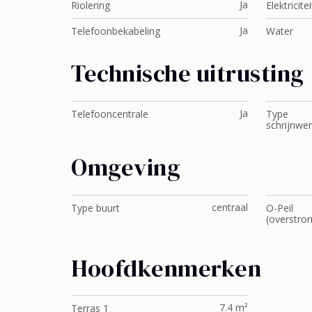
Ja
Riolering
Elektricitei
Ja
Telefoonbekabeling
Water
Technische uitrusting
Ja
Telefooncentrale
Type
schrijnwer
Omgeving
centraal
Type buurt
O-Peil
(overstro
Hoofdkenmerken
7.4 m²
Terras 1