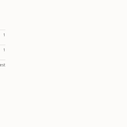
1
1
est