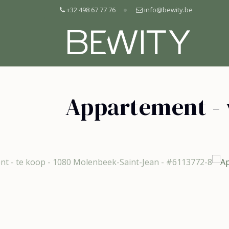
+32 498 67 77 76
info@bewity.be
Appartement -