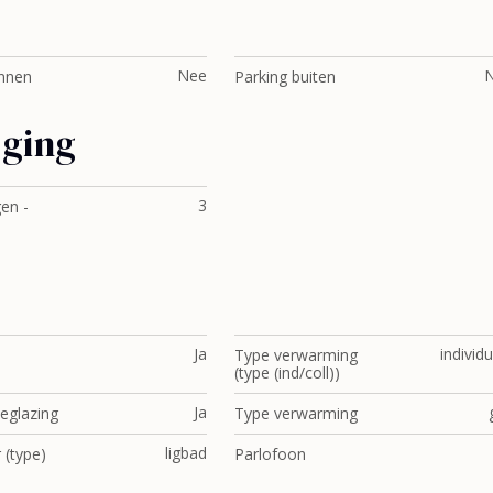
Nee
innen
Parking buiten
gging
3
en -
Ja
individ
Type verwarming
(type (ind/coll))
Ja
eglazing
Type verwarming
ligbad
(type)
Parlofoon