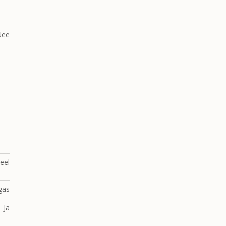
Nee
ueel
gas
Ja