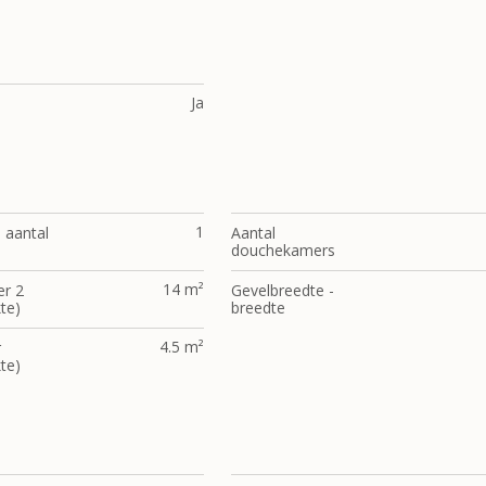
Ja
1
- aantal
Aantal
douchekamers
14 m²
r 2
Gevelbreedte -
te)
breedte
4.5 m²
r
te)