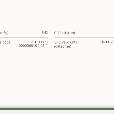
342
m²/j)
CO2 uitstoot
20191116-
16-11-2
e code
EPC valid until
0000560104-01-1
(datetime)