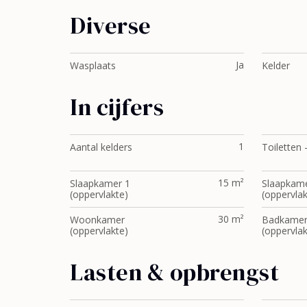
Diverse
Ja
Wasplaats
Kelder
In cijfers
1
Aantal kelders
Toiletten 
15 m²
Slaapkamer 1
Slaapkame
(oppervlakte)
(oppervlak
30 m²
Woonkamer
Badkame
(oppervlakte)
(oppervlak
Lasten & opbrengst