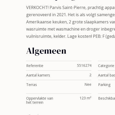
VERKOCHT! Parvis Saint-Pierre, prachtig appa
gerenoveerd in 2021. Het is als volgt samenge
Amerikaanse keuken, 2 grote slaapkamers van
wasruimte met wasmachine en droger inbegrepen,
vuilnisruimte, kelder. Lage kosten! PEB: F (ge
Algemeen
5516274
Referentie
Categorie
2
Aantal kamers
Aantal ba
Nee
Terras
Parking
123 m²
Oppervlakte van
Beschikba
het terrein