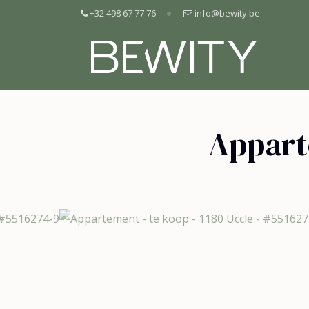
+32 498 67 77 76
info@bewity.be
Appart