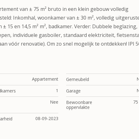
rtement van ± 75 m² bruto in een klein gebouw volledig
steld: Inkomhal, woonkamer van ± 30 m², volledig uitgerust
 ± 15 en 14,5 m² m², badkamer. Verder: Dubbele beglazing,
 individuele gasboiler, standaard elektriciteit, fietsensta
daan vóór renovatie). Om zo snel mogelijk te ontdekken! IPI 
Appartement
Gemeubeld
1
dkamers
Garage
Nee
75
Bewoonbare
oppervlakte
08-09-2023
arheid