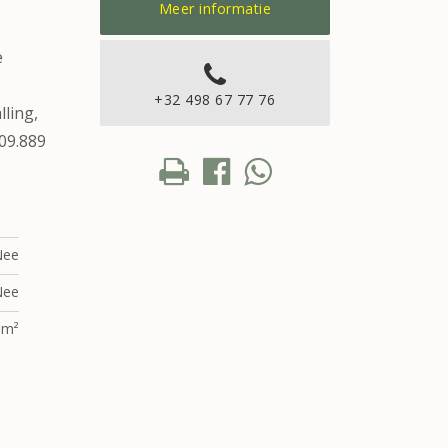
Meer informatie
e
+32 498 67 77 76
lling,
509.889
Nee
Nee
 m²