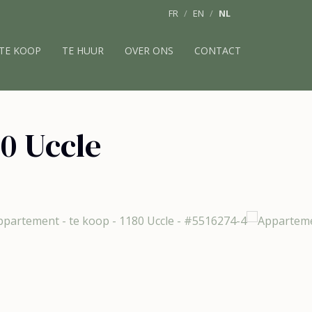
FR
EN
NL
TE KOOP
TE HUUR
OVER ONS
CONTACT
80 Uccle