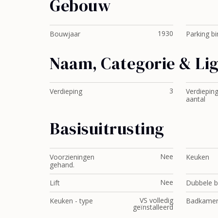
Gebouw
1930
Bouwjaar
Parking b
Naam, Categorie & Li
3
Verdieping
Verdieping
aantal
Basisuitrusting
Nee
Voorzieningen
Keuken
gehand.
Nee
Lift
Dubbele b
VS volledig
Keuken - type
Badkamer 
geïnstalleerd