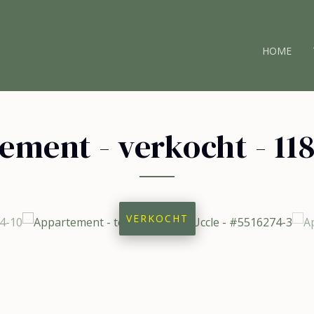
HOME
ement - verkocht
-
11
VERKOCHT