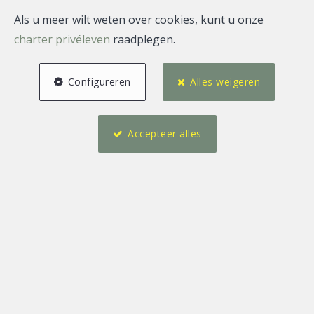
Als u meer wilt weten over cookies, kunt u onze
charter privéleven
raadplegen.
Configureren
Alles weigeren
Accepteer alles
2
1
98 m²
1