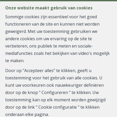
FR
EN
NL
Onze website maakt gebruik van cookies
Sommige cookies zijn essentieel voor het goed
functioneren van de site en kunnen niet worden
MENU
geweigerd. Met uw toestemming gebruiken we
andere cookies om uw ervaring op de site te
verbeteren, ons publiek te meten en sociale-
Appartement - verkocht
mediafuncties zoals het bekijken van video's mogelijk
te maken.
1200 Woluwe-Saint-
Door op "Accepteer alles" te klikken, geeft u
Lambert
toestemming voor het gebruik van alle cookies. U
kunt uw voorkeuren ook nauwkeuriger definiëren
door op de knop " Configureren " te klikken. Uw
toestemming kan op elk moment worden gewijzigd
VERKOCHT
door op de link " Cookie configuratie " te klikken
onderaan elke pagina.