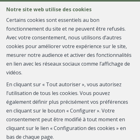
FR
EN
NL
Notre site web utilise des cookies
Certains cookies sont essentiels au bon
fonctionnement du site et ne peuvent être refusés.
MENU
Avec votre consentement, nous utilisons d’autres
Nous
cookies pour améliorer votre expérience sur le site,
mesurer notre audience et activer des fonctionnalités
contacter
en lien avec les réseaux sociaux comme l’affichage de
BEWITY
vidéos.
Avenue Louise 367
En cliquant sur « Tout autoriser », vous autorisez
1050 Bruxelles
l’utilisation de tous les cookies. Vous pouvez
également définir plus précisément vos préférences
Nathan :
+32 498 67 77 76
en cliquant sur le bouton « Configurer ». Votre
Jérôme :
+32 477 68 91 38
consentement peut être modifié à tout moment en
info@bewity.be
cliquant sur le lien « Configuration des cookies » en
bas de chaque page.