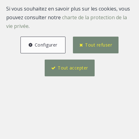
Localiser sur la carte
Si vous souhaitez en savoir plus sur les cookies, vous
pouvez consulter notre
charte de la protection de la
vie privée
.
Poser une question
Vendre/Louer
Recevoir les nouveautés par email
Configurer
Tout refuser
Titre
Tout accepter
Prénom
*
Nom
*