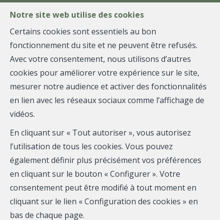
FR
EN
NL
Notre site web utilise des cookies
Certains cookies sont essentiels au bon
fonctionnement du site et ne peuvent être refusés.
MENU
Avec votre consentement, nous utilisons d’autres
A
cookies pour améliorer votre expérience sur le site,
mesurer notre audience et activer des fonctionnalités
propos
en lien avec les réseaux sociaux comme l’affichage de
vidéos.
Chez
BEWITY
, nous refusons d'adopter une approche
En cliquant sur « Tout autoriser », vous autorisez
conventionnelle. Dans un secteur où le marché est en
l’utilisation de tous les cookies. Vous pouvez
constante évolution, notre ambition est de vous offrir
également définir plus précisément vos préférences
un service exceptionnel et unique, basé sur le conseil et
en cliquant sur le bouton « Configurer ». Votre
l’expertise, le tout dans un cadre chaleureux et
consentement peut être modifié à tout moment en
décontracté.
cliquant sur le lien « Configuration des cookies » en
Nous axons la qualité de nos contacts sur des relations
bas de chaque page.